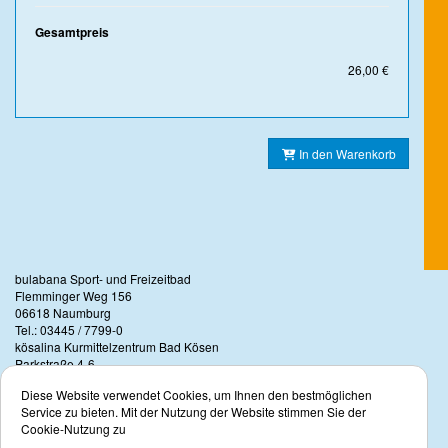
Gesamtpreis
26,00 €
In den Warenkorb
bulabana Sport- und Freizeitbad
Flemminger Weg 156
06618 Naumburg
Tel.: 03445 / 7799-0
kösalina Kurmittelzentrum Bad Kösen
Parkstraße 4-6
06628 Naumburg (Bad Kösen)
Diese Website verwendet Cookies, um Ihnen den bestmöglichen
Rechtliche Angaben
Service zu bieten. Mit der Nutzung der Website stimmen Sie der
Impressum
Cookie-Nutzung zu
AGB