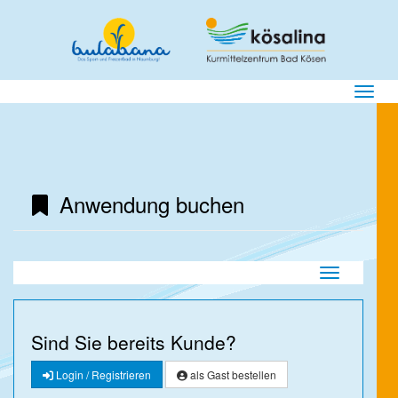
Menü E
Anwendung buchen
Navigation ei
Sind Sie bereits Kunde?
Login / Registrieren
als Gast bestellen