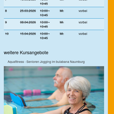
13:45
8
25.03.2026
13:00 -
Mi.
vorbei
13:45
9
08.04.2026
13:00 -
Mi.
vorbei
13:45
10
15.04.2026
13:00 -
Mi.
vorbei
13:45
weitere Kursangebote
Aquafitness - Senioren Jogging im bulabana Naumburg