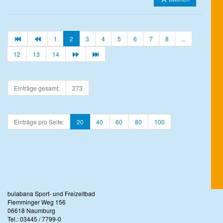
1
2
3
4
5
6
7
8
...
12
13
14
Einträge gesamt:
273
Einträge pro Seite:
20
40
60
80
100
bulabana Sport- und Freizeitbad
Flemminger Weg 156
06618 Naumburg
Tel.: 03445 / 7799-0