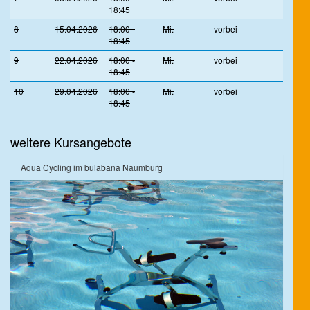
18:45
8
15.04.2026
18:00 -
Mi.
vorbei
18:45
9
22.04.2026
18:00 -
Mi.
vorbei
18:45
10
29.04.2026
18:00 -
Mi.
vorbei
18:45
weitere Kursangebote
Aqua Cycling im bulabana Naumburg